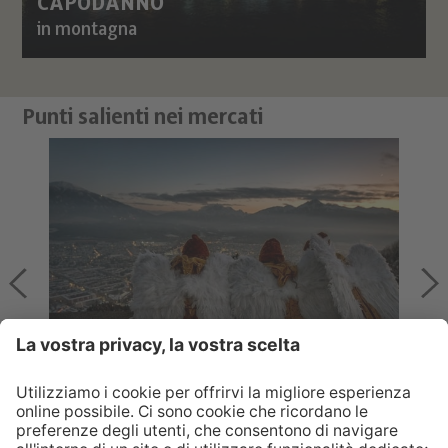
CAPODANNO
in montagna
Punti salienti nei mercati
ANGELI DI NATALE
Gli angeli di Innsbruck