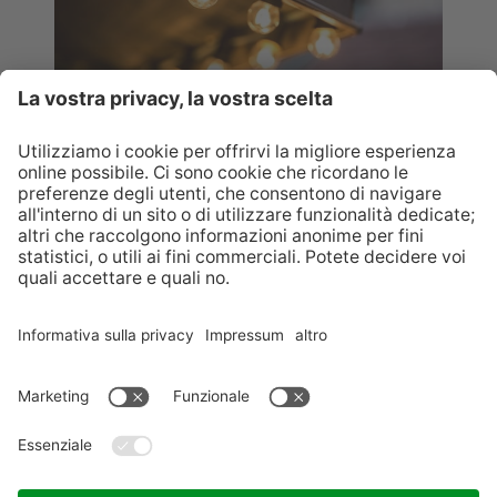
MERCATINI
Scopri tutti mercatini
LETTERE DA GESÙ BAMBINO?
CONTATTO
INFO
SERVICE