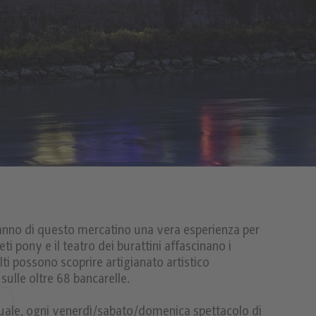
fanno di questo mercatino una vera esperienza per
ti pony e il teatro dei burattini affascinano i
lti possono scoprire artigianato artistico
 sulle oltre 68 bancarelle.
rtuale, ogni venerdì/sabato/domenica spettacolo di