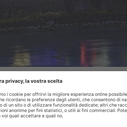
fanno di questo mercatino una vera esperienza per
ti pony e il teatro dei burattini affascinano i
lti possono scoprire artigianato artistico
 sulle oltre 68 bancarelle.