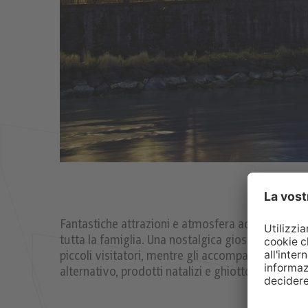
Fantastiche attrazioni e atmosfera accogliente 
tutta la famiglia. Una nostalgica giostra, i mansue
piccoli visitatori, mentre gli accompagnatori adu
alternativo, prodotti natalizi e ghiottonerie locali