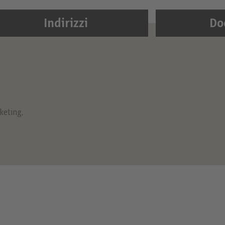
Indirizzi
Do
keting
,