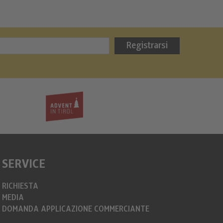
Contatti
Bergweih
Registrarsi
info@christkin
https://www.c
SERVICE
RICHIESTA
MEDIA
DOMANDA APPLICAZIONE COMMERCIANTE