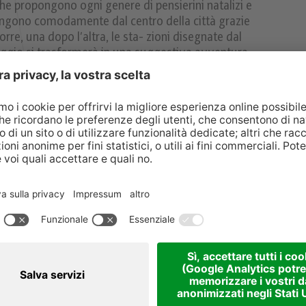
he propongono ogni genere di pensierini natalizi e
ungono comodamente dal centro della città grazie
rre, una dopo l’altra, le sta- zioni disegnate dal
aggio si trasformerà in una suggestiva avventura.
0
e 15:00
e 17:00
0
rcatino di Natale (fino al 21/12)