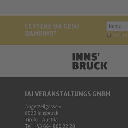
LETTERE DA GESÙ
BAMBINO?
Accetto
l
IAI VERANSTALTUNGS GMBH
Angerzellgasse 4
6020
Innsbruck
Tirolo - Austria
Tel.
+43 664 860 22 20