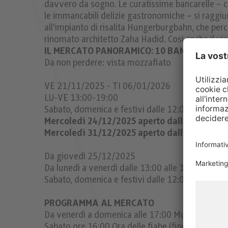
davvero da sogno. Le curatissime bancarelle – c
le immancabili delizie gastronomiche – si raggi
all’impianto di risalita Hungerburgbahn, che perco
rinomato architetto Zaha Hadid. Così anche il vi
IL MERCATO PANORAMICO: 10 BANCHI
Da non perdere: vista mozzafiato
VE 21/11/2025 - TI 06/01/2026
LU-VE 13:00-19:00
Sabato, domenica e festivi dalle 12:00 alle 19:0
Mercoledì 24/12/2025 aperto dalle 12:00 all
Mercoledì 31/12/2025 aperto dalle 12:00 all
Da giovedì 25/12/2025
Da lunedì a venerdì dalle 13:00 alle 18:00
Sabato, domenica e festivi dalle 12:00 alle 18:0
PROGRAMMA AL MERCATO
Da venerdì a domenica alle 17:00 Musicisti al me
Sabato ore 16:00 Ora delle fiabe (fino al 20/12)