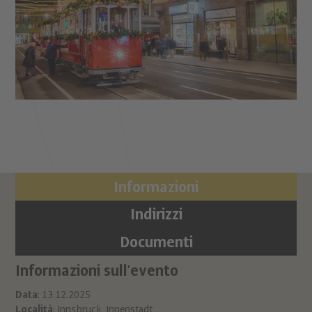
Informazioni
Indirizzi
Documenti
Informazioni sull'evento
Lo
In
Data
: 13.12.2025
Località
: Innsbruck, Innenstadt