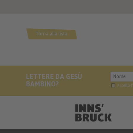
Torna alla lista
LETTERE DA GESÙ
BAMBINO?
Accetto
l