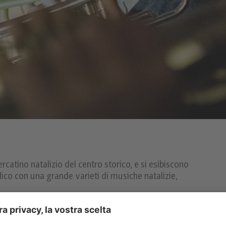
rcatino natalizio del centro storico, e si esibiscono
co con una grande varieti di musiche natalizie,