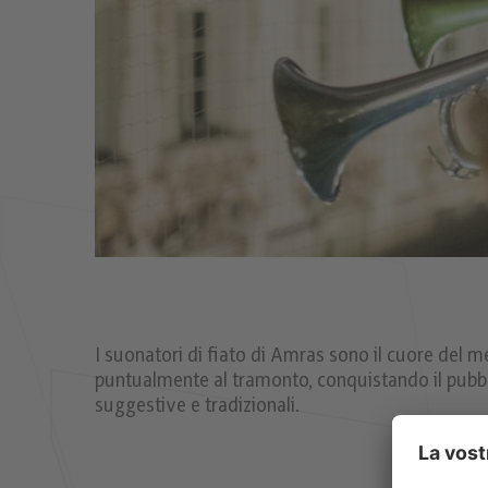
I suonatori di fiato di Amras sono il cuore del me
puntualmente al tramonto, conquistando il pubbli
suggestive e tradizionali.