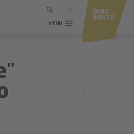
IT
MENU
CHIUDI
e"
o