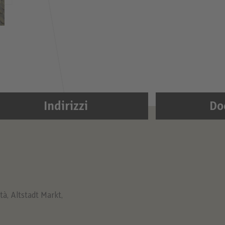
Indirizzi
Do
ttà
,
Altstadt Markt
,