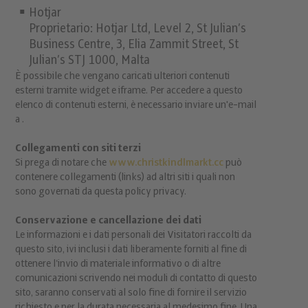
Hotjar
Proprietario: Hotjar Ltd, Level 2, St Julian’s
Business Centre, 3, Elia Zammit Street, St
Julian’s STJ 1000, Malta
È possibile che vengano caricati ulteriori contenuti
esterni tramite widget e iframe. Per accedere a questo
elenco di contenuti esterni, è necessario inviare un'e-mail
a .
Collegamenti con siti terzi
Si prega di notare che
www.christkindlmarkt.cc
può
contenere collegamenti (links) ad altri siti i quali non
sono governati da questa policy privacy.
Conservazione e cancellazione dei dati
Le informazioni e i dati personali dei Visitatori raccolti da
questo sito, ivi inclusi i dati liberamente forniti al fine di
ottenere l’invio di materiale informativo o di altre
comunicazioni scrivendo nei moduli di contatto di questo
sito, saranno conservati al solo fine di fornire il servizio
richiesto e per la durata necessaria al medesimo fine. Una