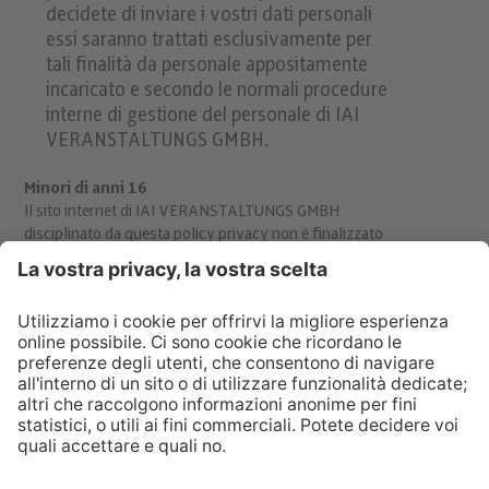
decidete di inviare i vostri dati personali
essi saranno trattati esclusivamente per
tali finalità da personale appositamente
incaricato e secondo le normali procedure
interne di gestione del personale di IAI
VERANSTALTUNGS GMBH.
Minori di anni 16
Il sito internet di IAI VERANSTALTUNGS GMBH
disciplinato da questa policy privacy non è finalizzato
all’utilizzo da parte di minori di anni 16. Comprendiamo
l’importanza di proteggere le informazioni destinate ai
minori, specialmente in un ambiente on-line e pertanto
non raccogliamo né manteniamo deliberatamente dati
personali riferiti a minori.
LETTERE DA GESÙ BAMBINO?