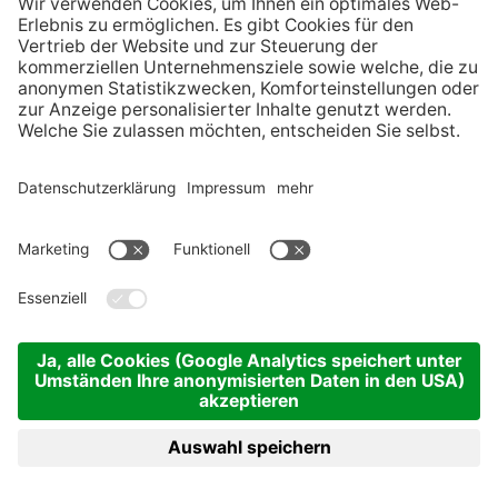
Christkindleinzug
(c) Stadt Innsbruck
Zum Download