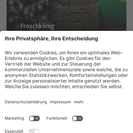
Froschkönig
POST VOM CHRISTKIND?
KONTAKT
INFO
SERVICE