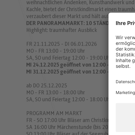
weihnachtlichen Andenken, Kunsthandwerk und tr
Kachle, bietet der Christkindlmarkt einen traumh
verzaubert dieser Markt und hält außerdem ein
DER PANORAMAMARKT: 10 STÄNDE
Highlight: traumhafter Ausblick
FR 21.11.2025 - DI 06.01.2026
MO - FR 13:00 - 19:00 Uhr
SA, SO und Feiertag 12:00 - 19:00 Uhr
MI 24.12.2025 geöffnet von 12:00 - 15:00 Uhr
MI 31.12.2025 geöffnet von 12:00 - 17:00 Uhr
ab DO 25.12.2025
MO - FR 13:00 - 18:00 Uhr
SA, SO und Feiertag 12:00 - 18:00 Uhr
PROGRAMM AM MARKT
FR - SO 17:00 Uhr Bläser am Christkindlmarkt (bi
SA 16:00 Uhr Märchenstunde (bis 20.12.)
SO 13:00 Uhr Bläser auf der Seegrube