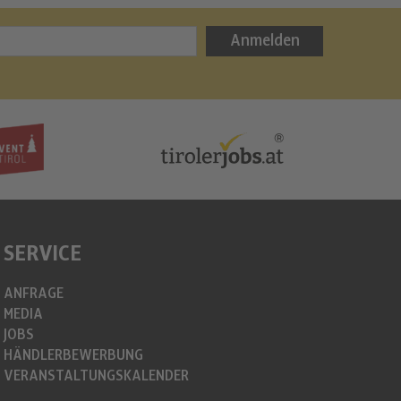
Bergweih
Anmelden
info@christkin
https://www.c
SERVICE
ANFRAGE
MEDIA
JOBS
HÄNDLERBEWERBUNG
VERANSTALTUNGSKALENDER