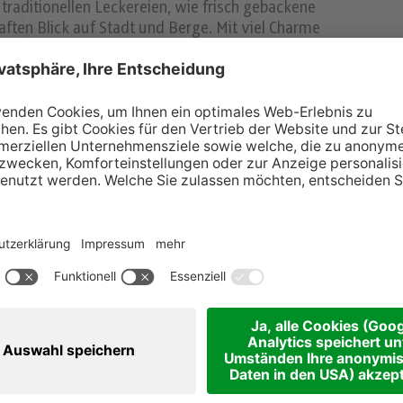
aditionellen Leckereien, wie frisch gebackene
aften Blick auf Stadt und Berge. Mit viel Charme
 buntes Rahmenprogram für Groß und Klein bereit.
s 21.12.)