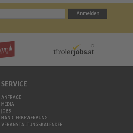
Bergweih
Anmelden
info@christkin
https://www.c
SERVICE
ANFRAGE
MEDIA
JOBS
HÄNDLERBEWERBUNG
VERANSTALTUNGSKALENDER