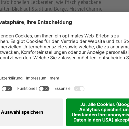
aditionellen Leckereien, wie frisch gebackene
aften Blick auf Stadt und Berge. Mit viel Charme
 buntes Rahmenprogram für Groß und Klein bereit.
s 21.12.)