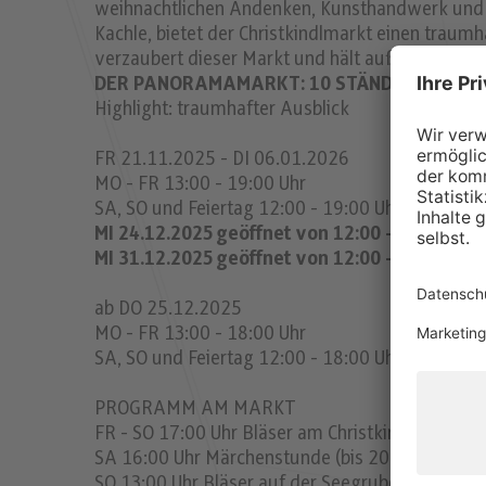
weihnachtlichen Andenken, Kunsthandwerk und tr
Kachle, bietet der Christkindlmarkt einen traumh
verzaubert dieser Markt und hält außerdem ein
DER PANORAMAMARKT: 10 STÄNDE
Highlight: traumhafter Ausblick
FR 21.11.2025 - DI 06.01.2026
MO - FR 13:00 - 19:00 Uhr
SA, SO und Feiertag 12:00 - 19:00 Uhr
MI 24.12.2025 geöffnet von 12:00 - 15:00 Uhr
MI 31.12.2025 geöffnet von 12:00 - 17:00 Uhr
ab DO 25.12.2025
MO - FR 13:00 - 18:00 Uhr
SA, SO und Feiertag 12:00 - 18:00 Uhr
PROGRAMM AM MARKT
FR - SO 17:00 Uhr Bläser am Christkindlmarkt (bi
SA 16:00 Uhr Märchenstunde (bis 20.12.)
SO 13:00 Uhr Bläser auf der Seegrube