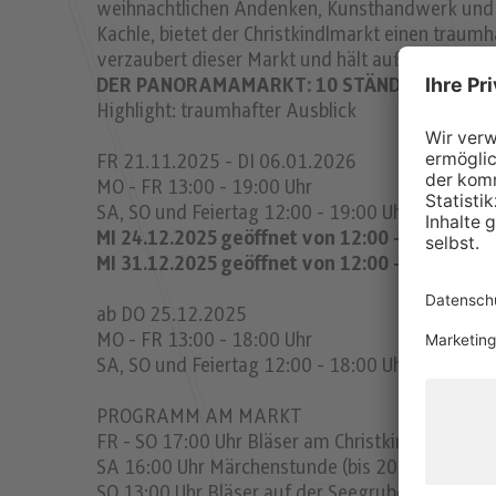
weihnachtlichen Andenken, Kunsthandwerk und tr
Kachle, bietet der Christkindlmarkt einen traumh
verzaubert dieser Markt und hält außerdem ein
DER PANORAMAMARKT: 10 STÄNDE
Highlight: traumhafter Ausblick
FR 21.11.2025 - DI 06.01.2026
MO - FR 13:00 - 19:00 Uhr
SA, SO und Feiertag 12:00 - 19:00 Uhr
MI 24.12.2025 geöffnet von 12:00 - 15:00 Uhr
MI 31.12.2025 geöffnet von 12:00 - 17:00 Uhr
ab DO 25.12.2025
MO - FR 13:00 - 18:00 Uhr
SA, SO und Feiertag 12:00 - 18:00 Uhr
PROGRAMM AM MARKT
FR - SO 17:00 Uhr Bläser am Christkindlmarkt (bi
SA 16:00 Uhr Märchenstunde (bis 20.12.)
SO 13:00 Uhr Bläser auf der Seegrube