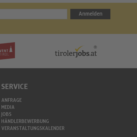
Bergweih
Anmelden
info@christkin
https://www.c
SERVICE
ANFRAGE
MEDIA
JOBS
HÄNDLERBEWERBUNG
VERANSTALTUNGSKALENDER