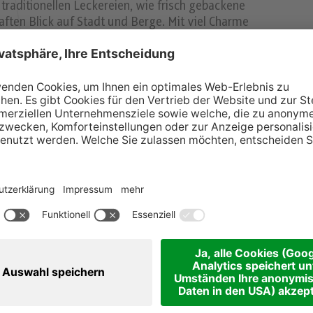
aditionellen Leckereien, wie frisch gebackene
aften Blick auf Stadt und Berge. Mit viel Charme
 buntes Rahmenprogram für Groß und Klein bereit.
s 21.12.)