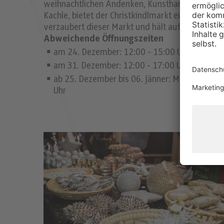
weihnachtlichen Andenken, Kunsthandwerk und tr
Kachle, bietet der Christkindlmarkt einen traumh
verzaubert dieser Markt und hält außerdem ein
Abweichende Öffnungszeiten
am 24. Dezember: 12:00 - 15:00 Uhr
am 31. Dezember: 12:00 - 17:00 Uhr
ab 25. Dezember bis 06. Jänner: Mo-Fr 13:00 -
Uhr