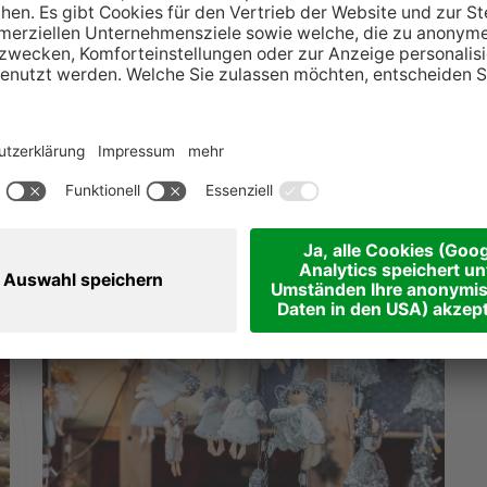
aditionellen Leckereien, wie frisch gebackene
aften Blick auf Stadt und Berge. Mit viel Charme
 buntes Rahmenprogram für Groß und Klein bereit.
 18:00 Uhr | Sa, So und Feiertags 12:00 - 18:00