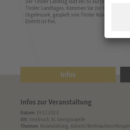
Der Tiroler Landtag lädt ein zu kurzen Orgelimp
Tiroler Landtages. Kommen Sie zur Ruhe und lass
Orgelmusik, gespielt von Tiroler Künstlern, auf d
Eintritt ist frei.
Infos
Infos zur Veranstaltung
Datum
: 19.12.2023
Ort
: Innsbruck, St. Georgskapelle
Themen
:
Veranstaltung
,
Advent/Weihnachten/Neujah