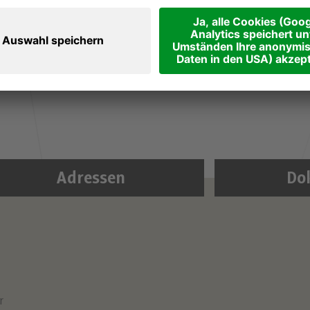
ressionen im Advent in der Georgskapelle des
en Sie sich für eine halbe Stunde meditativ mit
ie besinnlichste Zeit des Jahres einstimmen. Der
Adressen
Do
r