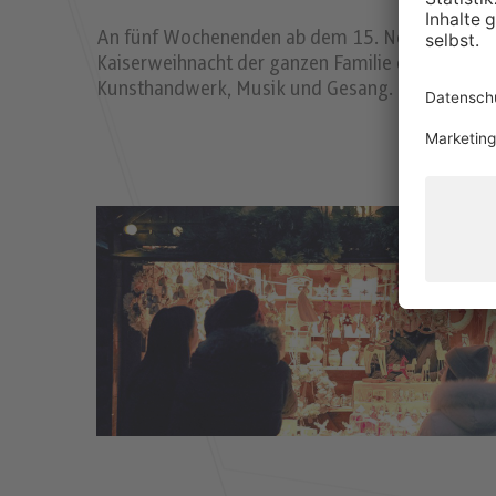
An fünf Wochenenden ab dem 15. November (jewe
Kaiserweihnacht der ganzen Familie ein unvergleic
Kunsthandwerk, Musik und Gesang.