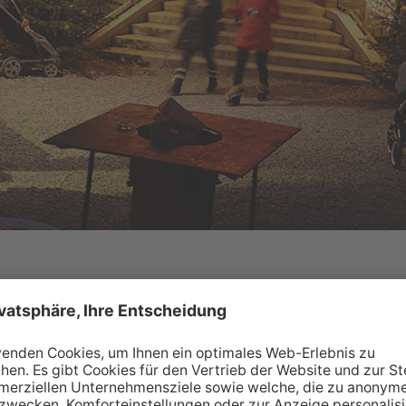
 am Bergisel und begeistert auch heuer wieder
ck und einem großzügigen Weihnachtsmarktgelände.
esinnlich, festlich und traditionell-bodenständig.
hnacht am Bergisel, hoch über den Dächern von