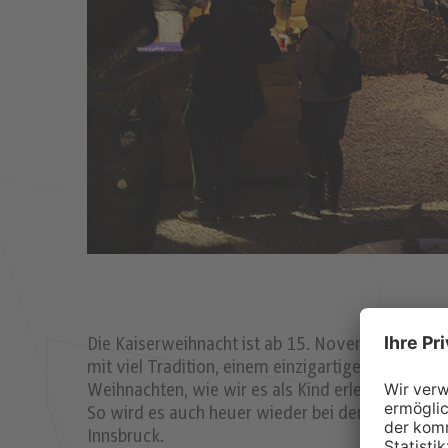
Die Kaiserweihnacht ist ab 15. November zurück
mit viel Tradition, einem einzigartigen Ausbli
Weihnachten, wie wir es als Kind erlebt haben – b
So wird es auch heuer wieder bei der Kaiserwei
Innsbruck.