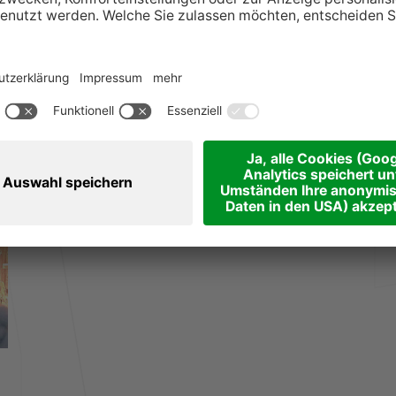
ils Freitag bis Sonntag) bietet die
hliches Erlebnis mit viel Kulinarik,