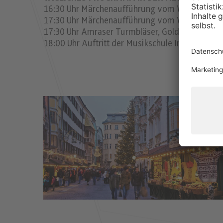
16:30 Uhr Märchenaufführung vom Westbahnthea
17:30 Uhr Märchenaufführung vom Westbahnthea
17:30 Uhr Amraser Turmbläser, Goldenes Dachl
18:00 Uhr Auftritt der Musikschule Innsbruck, 