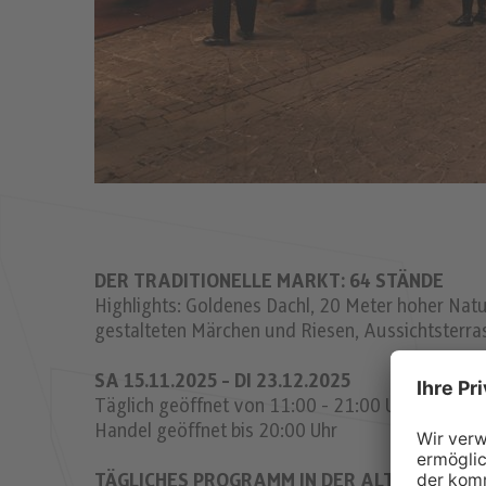
DER TRADITIONELLE MARKT: 64 STÄNDE
Highlights: Goldenes Dachl, 20 Meter hoher Na
gestalteten Märchen und Riesen, Aussichtsterras
SA 15.11.2025 - DI 23.12.2025
Täglich geöffnet von 11:00 - 21:00 Uhr
Handel geöffnet bis 20:00 Uhr
TÄGLICHES PROGRAMM IN DER ALTSTADT