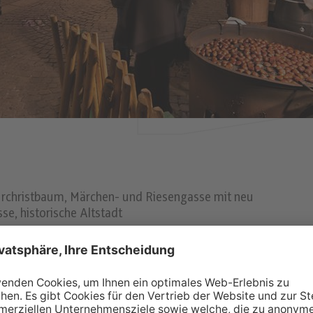
turchristbaum, Märchen- und Riesengasse mit neu
se, historische Altstadt