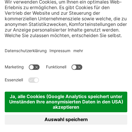
POST VOM CHRISTKIND?
KONTAKT
INFO
SERVICE
©
IAI VERANSTALTUNGS GMBH
IMPRESSUM
DATENSCHUTZ
COOKIES
SITEMAP
Cookie-Einstellungen
produced by